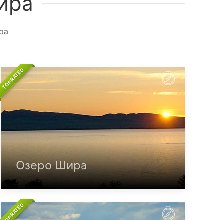
ира
ра
TOP RATED
Озеро Шира
TOP RATED