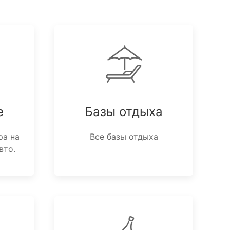
е
Базы отдыха
ра на
Все базы отдыха
вто.