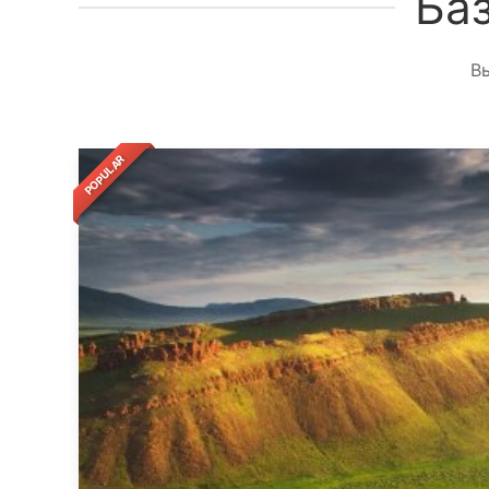
Ба
В
POPULAR