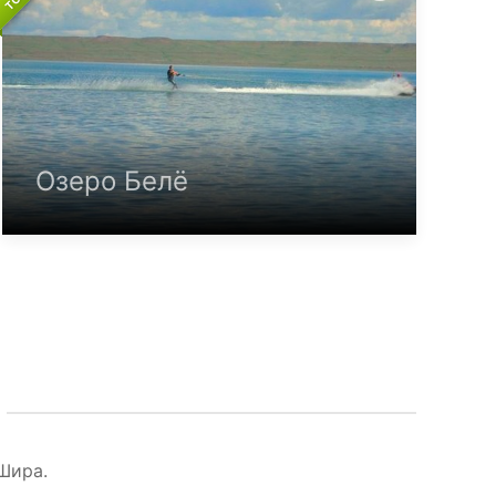
Озеро Белё
Шира.