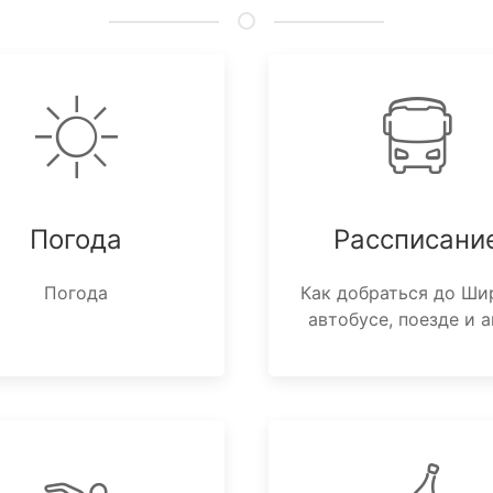
Погода
Рассписани
Погода
Как добраться до Ши
автобусе, поезде и а