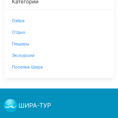
Категории
Озёра
Отдых
Пещеры
Экскурсии
Поселки Шира
ШИРА-ТУР